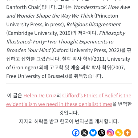
Danforth Chair)입니다. 그녀는
Wonderstruck: How Awe
and Wonder Shape the Way We Think
(Princeton
University Press, in press),
Religious Disagreement
(Cambridge University, 2019)의 저자이며,
Philosophy
Illustrated: Forty-Two Thought Experiments to
Broaden Your Mind
(Oxford University Press, 2022)를 편
집하고 삽화를 그렸습니다. 철학 박사 학위(2011, University
of Groningen) 외에 고고학 및 예술 과학 박사 학위(2007,
Free University of Brussels)를 취득했습니다.
이 글은
Helen De Cruz
의
Clifford’s Ethics of Belief is the
evidentialism we need in these denialist times
을 번역한
것입니다.
저자의 허락을 받고 한국어 번역본을 게시합니다.