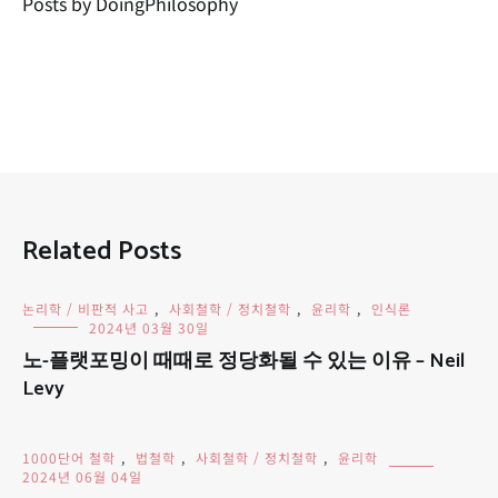
Posts by DoingPhilosophy
Related Posts
논리학 / 비판적 사고
,
사회철학 / 정치철학
,
윤리학
,
인식론
2024년 03월 30일
노-플랫포밍이 때때로 정당화될 수 있는 이유 – Neil
Levy
1000단어 철학
,
법철학
,
사회철학 / 정치철학
,
윤리학
2024년 06월 04일