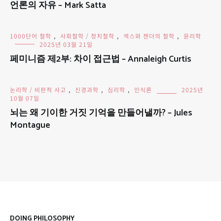
언론의 자유 – Mark Satta
1000단어 철학
,
사회철학 / 정치철학
,
섹스와 젠더의 철학
,
윤리학
2025년 03월 21일
페미니즘 제2부: 차이 접근법 – Annaleigh Curtis
논리학 / 비판적 사고
,
신경과학
,
심리학
,
인식론
2025년
10월 07일
뇌는 왜 기이한 거짓 기억을 만들어낼까? – Jules
Montague
DOING PHILOSOPHY