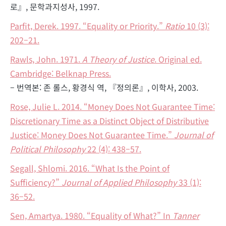
로』, 문학과지성사, 1997.
Parfit, Derek. 1997. “Equality or Priority.”
Ratio
10 (3):
202–21.
Rawls, John. 1971.
A Theory of Justice
. Original ed.
Cambridge: Belknap Press.
– 번역본: 존 롤스, 황경식 역, 『정의론』, 이학사, 2003.
Rose, Julie L. 2014. “Money Does Not Guarantee Time:
Discretionary Time as a Distinct Object of Distributive
Justice: Money Does Not Guarantee Time.”
Journal of
Political Philosophy
22 (4): 438–57.
Segall, Shlomi. 2016. “What Is the Point of
Sufficiency?”
Journal of Applied Philosophy
33 (1):
36–52.
Sen, Amartya. 1980. “Equality of What?” In
Tanner