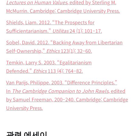
Lectures on Human Values
, edited by Sterling M.
McMurrin. Cambridge: Cambridge University Press.
Shields, Liam. 2012. “The Prospects for
Sufficientarianism.”
Utilitas
24 (1): 101–17.
Sobel, David. 2012. “Backing Away from Libertarian
Self-Ownership,”
Ethics
123(1): 32–60.
Temkin, Larry S. 2003. “Egalitarianism
Defended.”
Ethics
113 (4): 764–82.
Van Parijs, Philippe. 2003. “Difference Principles.”
In
The Cambridge Companion to John Rawls
, edited
by Samuel Freeman, 200–240. Cambridge: Cambridge
University Press.
관련 에세이