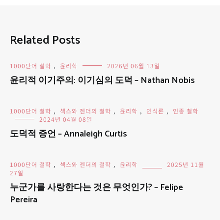
Related Posts
1000단어 철학
,
윤리학
2026년 06월 13일
윤리적 이기주의: 이기심의 도덕 – Nathan Nobis
1000단어 철학
,
섹스와 젠더의 철학
,
윤리학
,
인식론
,
인종 철학
2024년 04월 08일
도덕적 증언 – Annaleigh Curtis
1000단어 철학
,
섹스와 젠더의 철학
,
윤리학
2025년 11월
27일
누군가를 사랑한다는 것은 무엇인가? – Felipe
Pereira