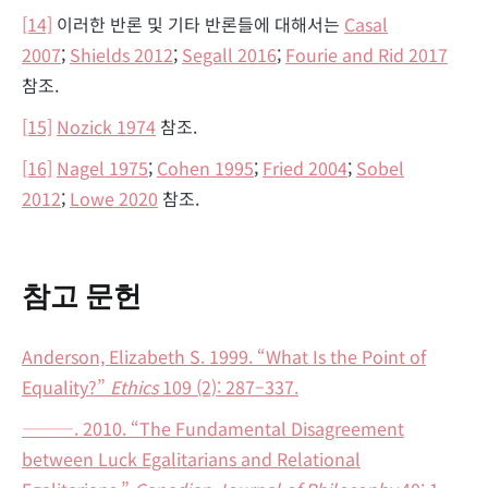
[14]
이러한 반론 및 기타 반론들에 대해서는
Casal
2007
;
Shields 2012
;
Segall 2016
;
Fourie and Rid 2017
참조.
[15]
Nozick 1974
참조.
[16]
Nagel 1975
;
Cohen 1995
;
Fried 2004
;
Sobel
2012
;
Lowe 2020
참조.
참고 문헌
Anderson, Elizabeth S. 1999. “What Is the Point of
Equality?”
Ethics
109 (2): 287–337.
———. 2010. “The Fundamental Disagreement
between Luck Egalitarians and Relational