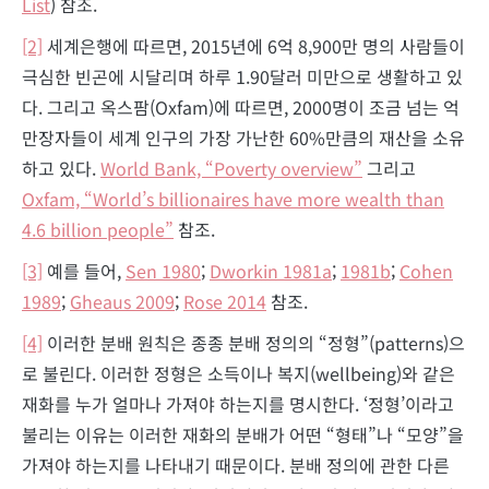
List
) 참조.
[2]
세계은행에 따르면, 2015년에 6억 8,900만 명의 사람들이
극심한 빈곤에 시달리며 하루 1.90달러 미만으로 생활하고 있
다. 그리고 옥스팜(Oxfam)에 따르면, 2000명이 조금 넘는 억
만장자들이 세계 인구의 가장 가난한 60%만큼의 재산을 소유
하고 있다.
World Bank, “Poverty overview”
그리고
Oxfam, “World’s billionaires have more wealth than
4.6 billion people”
참조.
[3]
예를 들어,
Sen 1980
;
Dworkin 1981a
;
1981b
;
Cohen
1989
;
Gheaus 2009
;
Rose 2014
참조.
[4]
이러한 분배 원칙은 종종 분배 정의의 “정형”(patterns)으
로 불린다. 이러한 정형은 소득이나 복지(wellbeing)와 같은
재화를 누가 얼마나 가져야 하는지를 명시한다. ‘정형’이라고
불리는 이유는 이러한 재화의 분배가 어떤 “형태”나 “모양”을
가져야 하는지를 나타내기 때문이다. 분배 정의에 관한 다른