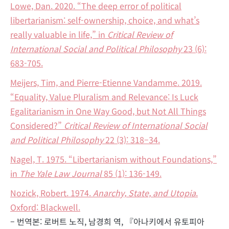
Lowe, Dan. 2020. “The deep error of political
libertarianism: self-ownership, choice, and what’s
really valuable in life,” in
Critical Review of
International Social and Political Philosophy
23 (6):
683-705.
Meijers, Tim, and Pierre-Etienne Vandamme. 2019.
“Equality, Value Pluralism and Relevance: Is Luck
Egalitarianism in One Way Good, but Not All Things
Considered?”
Critical Review of International Social
and Political Philosophy
22 (3): 318–34.
Nagel, T. 1975. “Libertarianism without Foundations,”
in
The Yale Law Journal
85 (1): 136-149.
Nozick, Robert. 1974.
Anarchy, State, and Utopia
.
Oxford: Blackwell.
– 번역본: 로버트 노직, 남경희 역, 『아나키에서 유토피아