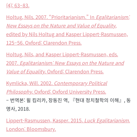
(4): 63–83.
Holtug, Nils. 2007. “Prioritarianism.” In
Egalitarianism:
New Essays on the Nature and Value of Equality
,
edited by Nils Holtug and Kasper Lippert-Rasmussen,
125–56. Oxford: Clarendon Press.
Holtug, Nils, and Kasper Lippert-Rasmussen, eds.
2007.
Egalitarianism: New Essays on the Nature and
Value of Equality
. Oxford: Clarendon Press.
Kymlicka, Will. 2002.
Contemporary Political
Philosophy
. Oxford: Oxford University Press.
– 번역본: 윌 킴리카, 장동진 역, 『현대 정치철학의 이해』, 동
명사, 2018.
Lippert-Rasmussen, Kasper. 2015.
Luck Egalitarianism
.
London: Bloomsbury.