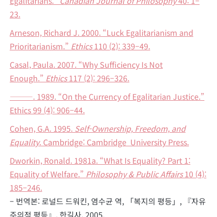
Egalitarians.”
Canadian Journal of Philosophy
40: 1–
23.
Arneson, Richard J. 2000. “Luck Egalitarianism and
Prioritarianism.”
Ethics
110 (2): 339–49.
Casal, Paula. 2007. “Why Sufficiency Is Not
Enough.”
Ethics
117 (2): 296–326.
———. 1989. “On the Currency of Egalitarian Justice.”
Ethics 99 (4): 906–44.
Cohen, G.A. 1995.
Self-Ownership, Freedom, and
Equality
. Cambridge: Cambridge University Press.
Dworkin, Ronald. 1981a. “What Is Equality? Part 1:
Equality of Welfare.”
Philosophy & Public Affairs
10 (4):
185–246.
– 번역본: 로널드 드워킨, 염수균 역, 「복지의 평등」, 『자유
주의적 평등』, 한길사, 2005.