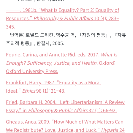
———. 1981b. “What Is Equality? Part 2: Equality of
Resources.”
Philosophy & Public Affairs
10 (4): 283–
345.
– 번역본: 로널드 드워킨, 염수균 역, 「자원의 평등」, 『자유
주의적 평등』, 한길사, 2005.
Fourie, Carina, and Annette Rid, eds. 2017.
What Is
Enough? Sufficiency, Justice, and Health
. Oxford:
Oxford University Press.
Frankfurt, Harry. 1987. “Equality as a Moral
Ideal.”
Ethics
98 (1): 21–43.
Fried, Barbara H. 2004. “Left-Libertarianism: A Review
Essay,” in
Philosophy & Public Affairs
32 (1): 66-92.
Gheaus, Anca. 2009. “How Much of What Matters Can
We Redistribute? Love, Justice, and Luck.”
Hypatia
24