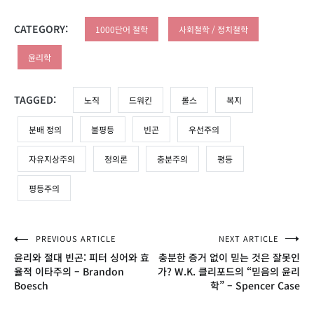
CATEGORY:
1000단어 철학
사회철학 / 정치철학
윤리학
TAGGED:
노직
드워킨
롤스
복지
분배 정의
불평등
빈곤
우선주의
자유지상주의
정의론
충분주의
평등
평등주의
글
PREVIOUS ARTICLE
NEXT ARTICLE
윤리와 절대 빈곤: 피터 싱어와 효
충분한 증거 없이 믿는 것은 잘못인
탐
율적 이타주의 – Brandon
가? W.K. 클리포드의 “믿음의 윤리
Boesch
학” – Spencer Case
색