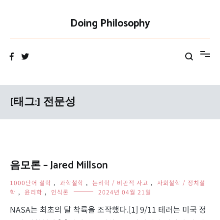
Skip
to
Doing Philosophy
content
[태그:]
전문성
음모론 – Jared Millson
1000단어 철학
,
과학철학
,
논리학 / 비판적 사고
,
사회철학 / 정치철
학
,
윤리학
,
인식론
2024년 04월 21일
NASA는 최초의 달 착륙을 조작했다.[1] 9/11 테러는 미국 정