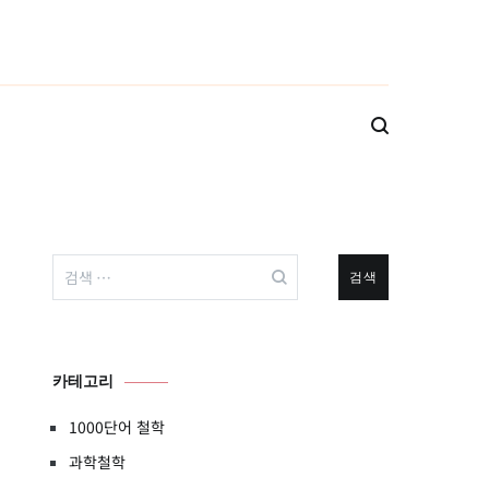
검
색:
카테고리
1000단어 철학
과학철학