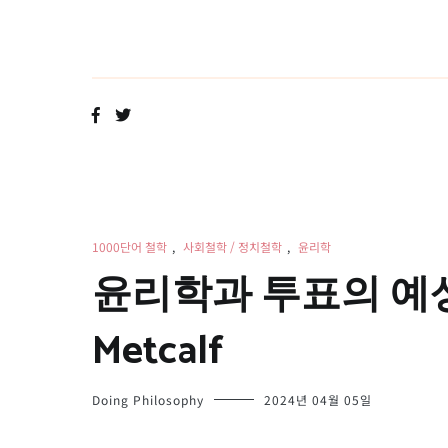
Skip
to
content
1000단어 철학
,
사회철학 / 정치철학
,
윤리학
윤리학과 투표의 예상 
Metcalf
Doing Philosophy
2024년 04월 05일