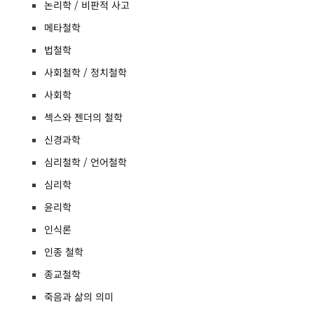
논리학 / 비판적 사고
메타철학
법철학
사회철학 / 정치철학
사회학
섹스와 젠더의 철학
신경과학
심리철학 / 언어철학
심리학
윤리학
인식론
인종 철학
종교철학
죽음과 삶의 의미