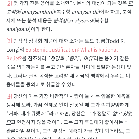
[2]
몇 가지 전문 용어를 소개한다. 분석의 대상이 되는 것은
피
분석항
(
analysandum
)(복수형
analysanda
)이라 하고, 분석
자체 또는 분석 내용은
분석항
(
analysans
)(복수형
analysans
)이라 한다.
[3]
인식적 정당화 개념에 대한 소개는 토드 R. 롱(Todd R.
Long)의
Epistemic Justification: What is Rational
Belief?
를 참조하라. ‘
정당화
’, ‘
증거
’, ‘
이유
’라는 용어가 같은
것을 의미하는지를 두고 인식론자들 사이에 활발한 논쟁이 있
다. 그러나 글의 목적을 고려할 때 지금의 맥락에서 우리는 이
용어들을 동의어로 취급할 수 있다.
[4]
당신의 아는 가장 비관적인 사람이 늘 하는 암울한 예측을
생각해 보라. 가끔 실제로 일이 잘못될 때 그가 의기양양하게
“거봐, 내가 뭐랬어!”라고 하면, 당신은 그가 정말로
알고 있었
다
고 인정하지 않을 것이다. 그는 그저 투덜대기 좋아하는 비
관론자일 뿐이며, 그의 부정적 예측이 가끔
참
이 되더라도, 그