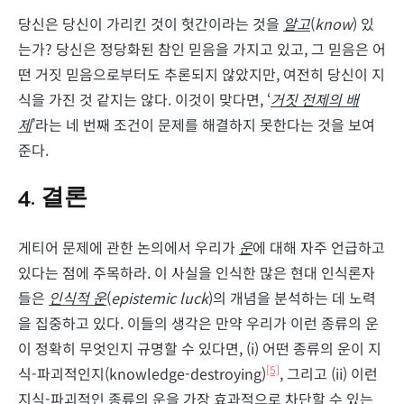
당신은 당신이 가리킨 것이 헛간이라는 것을
알고
(
know
) 있
는가? 당신은 정당화된 참인 믿음을 가지고 있고, 그 믿음은 어
떤 거짓 믿음으로부터도 추론되지 않았지만, 여전히 당신이 지
식을 가진 것 같지는 않다. 이것이 맞다면, ‘
거짓 전제의 배
제
’라는 네 번째 조건이 문제를 해결하지 못한다는 것을 보여
준다.
4. 결론
게티어 문제에 관한 논의에서 우리가
운
에 대해 자주 언급하고
있다는 점에 주목하라. 이 사실을 인식한 많은 현대 인식론자
들은
인식적 운
(
epistemic luck
)의 개념을 분석하는 데 노력
을 집중하고 있다. 이들의 생각은 만약 우리가 이런 종류의 운
이 정확히 무엇인지 규명할 수 있다면, (i) 어떤 종류의 운이 지
[5]
식-파괴적인지(knowledge-destroying)
, 그리고 (ii) 이런
지식-파괴적인 종류의 운을 가장 효과적으로 차단할 수 있는