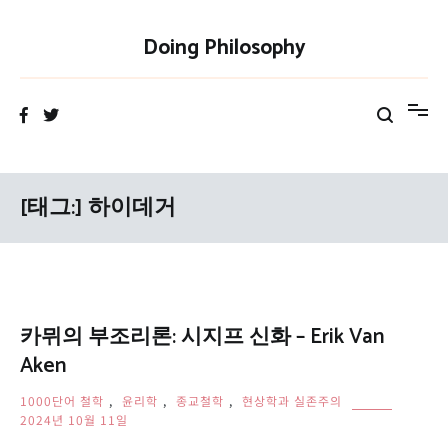
Skip
to
Doing Philosophy
content
[태그:]
하이데거
카뮈의 부조리론: 시지프 신화 – Erik Van
Aken
1000단어 철학
,
윤리학
,
종교철학
,
현상학과 실존주의
2024년 10월 11일