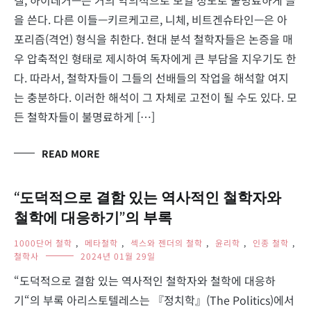
겔, 하이데거—은 거의 악의적으로 보일 정도로 불명료하게 글
을 쓴다. 다른 이들—키르케고르, 니체, 비트겐슈타인—은 아
포리즘(격언) 형식을 취한다. 현대 분석 철학자들은 논증을 매
우 압축적인 형태로 제시하여 독자에게 큰 부담을 지우기도 한
다. 따라서, 철학자들이 그들의 선배들의 작업을 해석할 여지
는 충분하다. 이러한 해석이 그 자체로 고전이 될 수도 있다. 모
든 철학자들이 불명료하게 […]
READ MORE
“도덕적으로 결함 있는 역사적인 철학자와
철학에 대응하기”의 부록
1000단어 철학
,
메타철학
,
섹스와 젠더의 철학
,
윤리학
,
인종 철학
,
철학사
2024년 01월 29일
“도덕적으로 결함 있는 역사적인 철학자와 철학에 대응하
기“의 부록 아리스토텔레스는 『정치학』(The Politics)에서