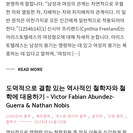
분명하게 말합니다. “남성과 여성의 관계는 자연적으로 우월
한 자와 열등한 자, 지배하는 자와 피지배자의 관계이다. 이 일
반 원칙은 마찬가지로 모든 인간에게 일반적으로 적용되어야
한다.”(1254b14)[1] 신시아 프리랜드(Cynthia Freeland)는
아리스토텔레스의 여성혐오에 대해 자세히 논합니다. 아리스
토텔레스는 남성의 용기는 명령하는 데 있고 여성의 용기는 복
종하는 데 있다고 말하며, ‘여성이 […]
READ MORE
도덕적으로 결함 있는 역사적인 철학자와 철
학에 대응하기 – Victor Fabian Abundez-
Guerra & Nathan Nobis
1000단어 철학
,
메타철학
,
섹스와 젠더의 철학
,
윤리학
,
인종 철학
,
철학사
2024년 01월 29일
역사적으로 영향력 있는 철학자들 중 많은 이들은 심각하게 잘