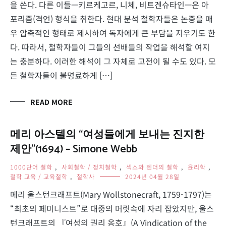
을 쓴다. 다른 이들—키르케고르, 니체, 비트겐슈타인—은 아
포리즘(격언) 형식을 취한다. 현대 분석 철학자들은 논증을 매
우 압축적인 형태로 제시하여 독자에게 큰 부담을 지우기도 한
다. 따라서, 철학자들이 그들의 선배들의 작업을 해석할 여지
는 충분하다. 이러한 해석이 그 자체로 고전이 될 수도 있다. 모
든 철학자들이 불명료하게 […]
READ MORE
메리 아스텔의 “여성들에게 보내는 진지한
제안”(1694) – Simone Webb
1000단어 철학
,
사회철학 / 정치철학
,
섹스와 젠더의 철학
,
윤리학
,
철학 교육 / 교육철학
,
철학사
2024년 04월 28일
메리 울스턴크래프트(Mary Wollstonecraft, 1759-1797)는
“최초의 페미니스트”로 대중의 머릿속에 자리 잡았지만, 울스
턴크래프트의 『여성의 권리 옹호』(A Vindication of the