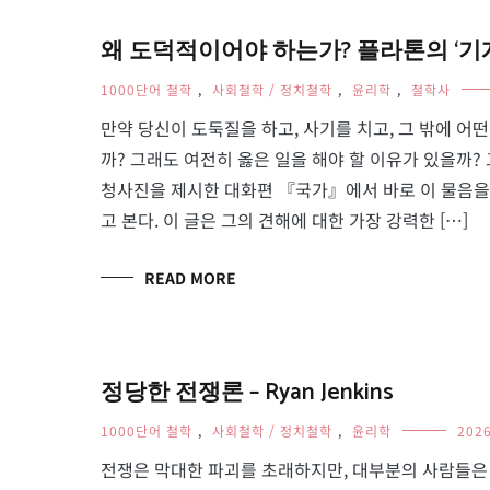
왜 도덕적이어야 하는가? 플라톤의 ‘기게스의
1000단어 철학
,
사회철학 / 정치철학
,
윤리학
,
철학사
만약 당신이 도둑질을 하고, 사기를 치고, 그 밖에 
까? 그래도 여전히 옳은 일을 해야 할 이유가 있을까? 
청사진을 제시한 대화편 『국가』에서 바로 이 물음을 
고 본다. 이 글은 그의 견해에 대한 가장 강력한 […]
READ MORE
정당한 전쟁론 – Ryan Jenkins
1000단어 철학
,
사회철학 / 정치철학
,
윤리학
202
전쟁은 막대한 파괴를 초래하지만, 대부분의 사람들은 