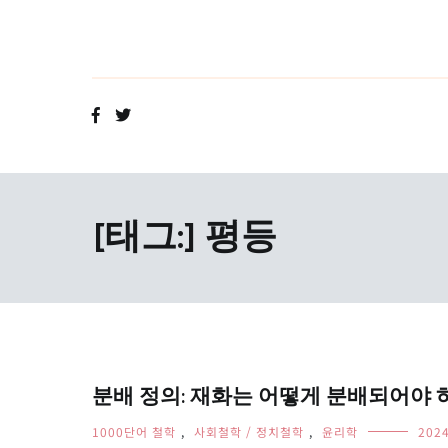
Skip
to
content
[태그:]
평등
분배 정의: 재화는 어떻게 분배되어야 하는가? –
1000단어 철학
,
사회철학 / 정치철학
,
윤리학
202