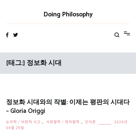
Skip
to
Doing Philosophy
content
[태그:]
정보화 시대
정보화 시대와의 작별: 이제는 평판의 시대다
– Gloria Origgi
논리학 / 비판적 사고
,
사회철학 / 정치철학
,
인식론
2024년
04월 29일