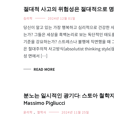
절대적 사고의 위험성은 절대적으로 명백하다 
심리학
2024년 12월 01일
당신이 알고 있는 가장 행복하고 심리적으로 건강한 사
는가? 그들은 세상을 흑백논리로 보는 독단적인 태도
기준을 강요하는가? 스트레스나 불행에 직면했을 때 
은 절대주의적 사고방식(absolutist thinking sty
성 면에서 […]
READ MORE
분노는 일시적인 광기다: 스토아 철학자
Massimo Pigliucci
윤리학
,
철학사
2024년 11월 25일