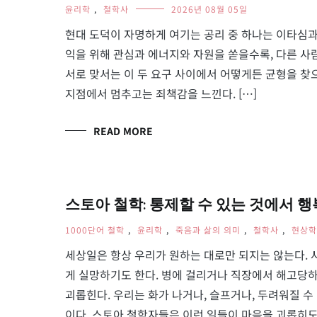
윤리학
,
철학사
2026년 08월 05일
현대 도덕이 자명하게 여기는 공리 중 하나는 이타심과
익을 위해 관심과 에너지와 자원을 쏟을수록, 다른 사람
서로 맞서는 이 두 요구 사이에서 어떻게든 균형을 찾
지점에서 멈추고는 죄책감을 느낀다. […]
READ MORE
스토아 철학: 통제할 수 있는 것에서 행복 찾기
1000단어 철학
,
윤리학
,
죽음과 삶의 의미
,
철학사
,
현상학
세상일은 항상 우리가 원하는 대로만 되지는 않는다. 
게 실망하기도 한다. 병에 걸리거나 직장에서 해고당하기
괴롭힌다. 우리는 화가 나거나, 슬프거나, 두려워질 수
이다. 스토아 철학자들은 이런 일들이 마음을 괴롭히도