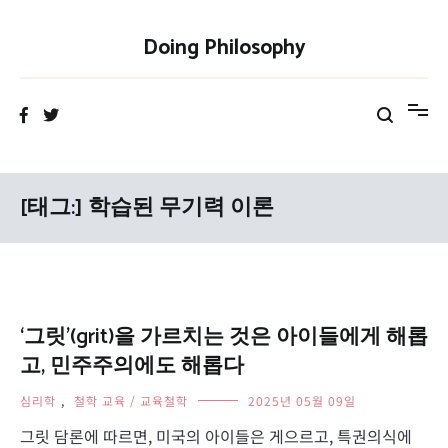
Skip
to
Doing Philosophy
content
[태그:]
학습된 무기력 이론
‘그릿’(grit)을 가르치는 것은 아이들에게 해롭
고, 민주주의에도 해롭다
심리학
,
철학 교육 / 교육철학
2025년 05월 09일
그릿 담론에 따르면, 미국의 아이들은 게으르고, 특권의식에