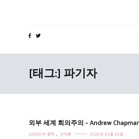
Skip
to
content
[태그:]
파기자
외부 세계 회의주의 – Andrew Chapma
1000단어 철학
,
인식론
2026년 01월 25일