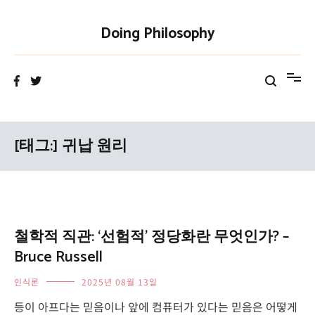
Skip
to
Doing Philosophy
content
[태그:]
귀납 원리
철학적 직관: ‘선험적’ 정당화란 무엇인가? –
Bruce Russell
인식론
2025년 08월 13일
등이 아프다는 믿음이나 앞에 컴퓨터가 있다는 믿음은 어떻게